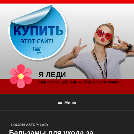
Перейти
к
содержимому
Я ЛЕДИ
Мир настоящей леди — Журнал для женщин
Меню
ОПУБЛИКОВАНО
16.09.2016
АВТОР:
LADY
Бальзамы для ухода за