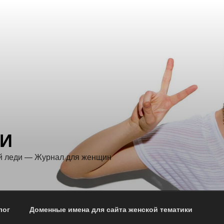
ДИ
й леди — Журнал для женщин
лог
Доменные имена для сайта женской тематики