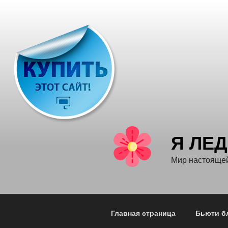
Перейти
к
содержимому
Я ЛЕ
Мир настояще
Главная страница
Бьюти б