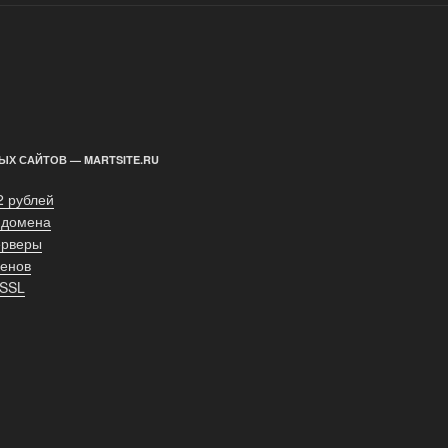
ЫХ САЙТОВ — MARTSITE.RU
2 рублей
 домена
ерверы
енов
 SSL