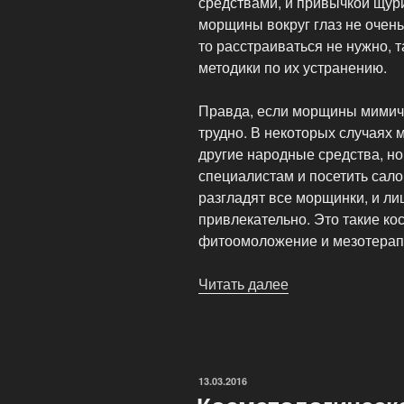
средствами, и привычкой щури
морщины вокруг глаз не очень
то расстраиваться не нужно, 
методики по их устранению.
Правда, если морщины мимиче
трудно. В некоторых случаях 
другие народные средства, но
специалистам и посетить сал
разгладят все морщинки, и ли
привлекательно. Это такие ко
фитоомоложение и мезотерап
Читать далее
«Борьба
с
морщинками
для
молодости
ОПУБЛИКОВАНО
13.03.2016
и