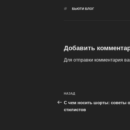
МЕТКИ
БЬЮТИ БЛОГ
Добавить коммента
Для отправки комментария в
Навигация
Предыдущая
НАЗАД
по
запись:
С чем носить шорты: советы о
записям
стилистов