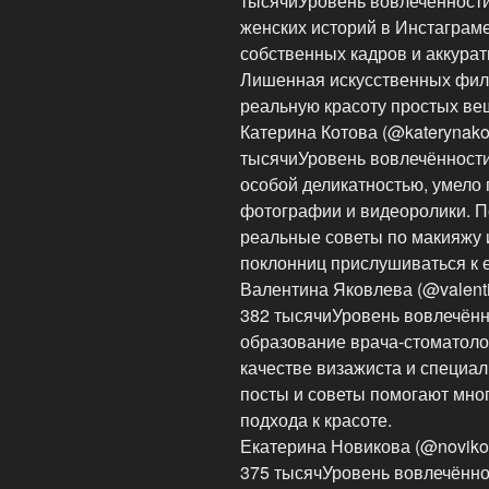
тысячиУровень вовлечённости
женских историй в Инстаграм
собственных кадров и аккура
Лишенная искусственных филь
реальную красоту простых вещ
Катерина Котова (@katerynako
тысячиУровень вовлечённости:
особой деликатностью, умело
фотографии и видеоролики. П
реальные советы по макияжу 
поклонниц прислушиваться к 
Валентина Яковлева (@valent
382 тысячиУровень вовлечён
образование врача-стоматолог
качестве визажиста и специал
посты и советы помогают мно
подхода к красоте.
Екатерина Новикова (@noviko
375 тысячУровень вовлечённо