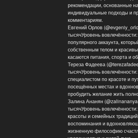
рекомендации, основанные на
индивидуальные подходы и пр
комментариям.
Евгений Орлов (@evgeniy_orlo
тысячУровень вовлечённости:
популярного аккаунта, котор
собственным телом и красивы
касаются питания, спорта и о
Тереза Фадеева (@terezafade
тысячУровень вовлечённости:
специалистом по красоте и п
посещённых местах и вдохно
пробудить желание жить полно
Залина Ананян (@zalinananya
тысячУровень вовлечённости:
красоты и семейных традиций
воспоминания и вдохновляющи
жизненную философию счаст