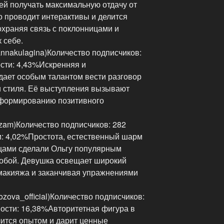
ей получать максимальную отдачу от
о проводит интерактивы и делится
охраняя связь с поклонницами и
 себе.
nnakulagina)Количество подписчиков:
сти: 4,43%Искренняя и
дает особым талантом вести разговор
и стиля. Её выступления вызывают
 формированию позитивного
zam)Количество подписчиков: 282
: 4,02%Простота, естественный шарм
цами сделали Ольгу популярным
 собой. Девушка освещает широкий
 макияжа и заканчивая упражнениями
ova_official)Количество подписчиков:
ости: 16,38%Авторитетная фигура в
лится опытом и дарит ценные