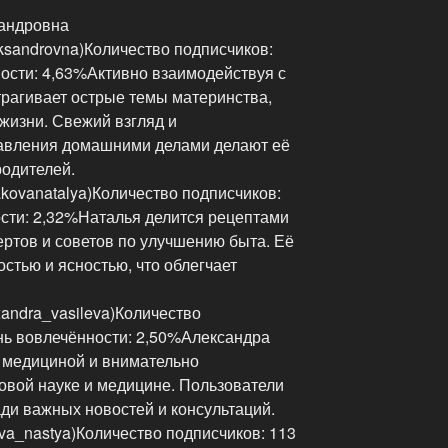
андровна
ksandrovna)Количество подписчиков:
ости: 4,63%Активно взаимодействуя с
трагивает острые темы материнства,
жизни. Свежий взгляд и
авления домашними делами делают её
родителей.
ovanatalya)Количество подписчиков:
сти: 2,32%Наталья делится рецептами
ртов и советов по улучшению быта. Её
стью и ясностью, что облегчает
andra_vasileva)Количество
нь вовлечённости: 2,50%Александра
 медициной и внимательно
овой науке и медицине. Пользователи
ди важных новостей и консультаций.
va_nastya)Количество подписчиков: 113