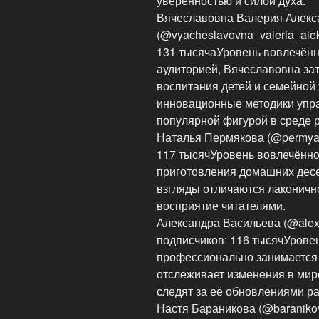
уверенностью и силой духа.
Вячеславовна Валерия Алекс
(@vyacheslavovna_valeria_ale
131 тысячаУровень вовлечённ
аудиторией, Вячеславовна за
воспитания детей и семейной 
инновационные методики упр
популярной фигурой в среде 
Наталья Пермякова (@permyak
117 тысячУровень вовлечённо
приготовления домашних десе
взгляды отличаются лаконично
восприятие читателями.
Александра Васильева (@alex
подписчиков: 116 тысячУрове
профессионально занимается
отслеживает изменения в мир
следят за её обновлениями ра
Настя Бараникова (@baraniko