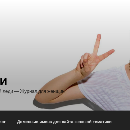
ДИ
й леди — Журнал для женщин
лог
Доменные имена для сайта женской тематики