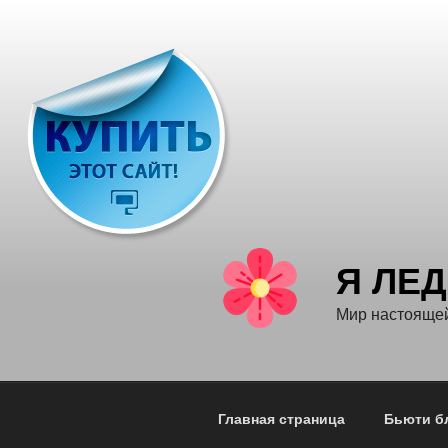
Перейти
к
содержимому
Я ЛЕ
Мир настояще
Главная страница
Бьюти б