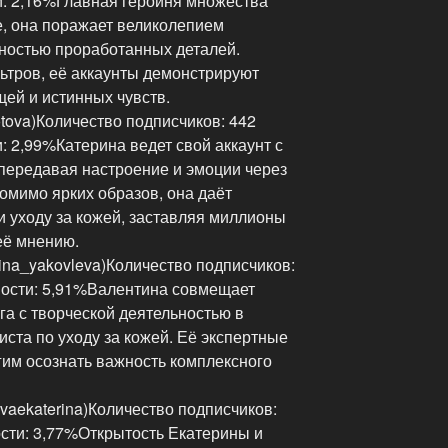
: 2,16%Главная героиня множества
е, она поражает великолепием
тностью проработанных деталей.
тров, её аккаунты демонстрируют
ей и истинных чувств.
tova)Количество подписчиков: 442
 2,99%Катерина ведет свой аккаунт с
 передавая настроение и эмоции через
омимо ярких образов, она даёт
и уходу за кожей, заставляя миллионы
её мнению.
ina_yakovleva)Количество подписчиков:
ности: 5,91%Валентина совмещает
а с творческой деятельностью в
иста по уходу за кожей. Её экспертные
гим осознать важность комплексного
vaekaterina)Количество подписчиков:
сти: 3,77%Открытость Екатерины и