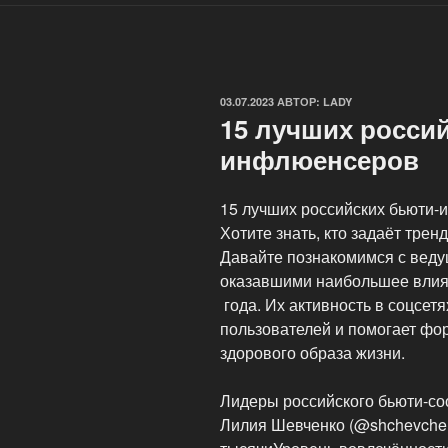
ОПУБЛИКОВАНО
03.07.2023
АВТОР:
LADY
15 лучших росси
инфлюенсеров
15 лучших российских бьюти
Хотите знать, кто задаёт тре
Давайте познакомимся с вед
оказавшими наибольшее влия
года. Их активность в соцсет
пользователей и помогает фо
здорового образа жизни.
Лидеры российского бьюти-со
Лилия Шевченко (@shchevchen