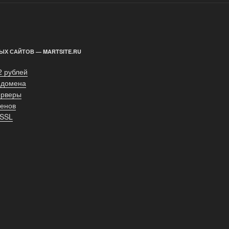
ЫХ САЙТОВ — MARTSITE.RU
2 рублей
 домена
ерверы
енов
 SSL