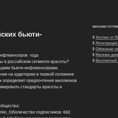
МАГАЗИН ГОТОВ
йских бьюти-
$
Хостинг от 9
$
Регистрация
$
Облачные с
$
Магазин дом
-инфлюенсеров года
$
Бесплатный
нды в российском сегменте красоты?
ущими бьюти-инфлюенсерами,
ние на аудиторию в первой половине
ях определяет предпочтения миллионов
рмировать стандарты красоты и
общества:
ko_li)Количество подписчиков: 662