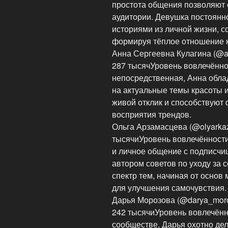
простота общения позволяют 
аудитории. Девушка постоянн
историями из личной жизни, с
формируя тёплое отношение к
Анна Сергеевна Кулагина (@a
287 тысячУровень вовлечённо
непосредственная, Анна обла
на актуальные темы красоты 
живой отклик и способствуют
восприятия трендов.
Ольга Арзамасцева (@olyarka
тысячиУровень вовлечённости
и личное общение с подписчи
автором советов по уходу за
спектр тем, начиная от основ
для улучшения самочувствия.
Дарья Морозова (@darya_moroz
242 тысячиУровень вовлечённ
сообществе, Дарья охотно де