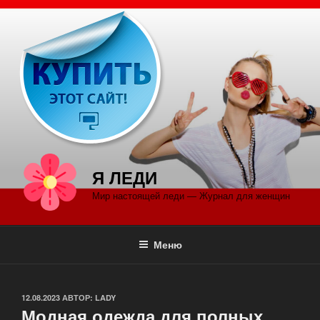
Перейти
к
содержимому
Я ЛЕДИ
Мир настоящей леди — Журнал для женщин
Меню
ОПУБЛИКОВАНО
12.08.2023
АВТОР:
LADY
Модная одежда для полных