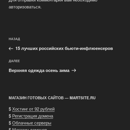
авторизоваться
.
Навигация
Предыдущая
НАЗАД
по
запись:
записям
15 лучших российских бьюти-инфлюенсеров
Следующая
ДАЛЕЕ
запись
Верхняя одежда осень зима
МАГАЗИН ГОТОВЫХ САЙТОВ — MARTSITE.RU
$
Хостинг от 92 рублей
$
Регистрация домена
$
Облачные серверы
$
Магазин доменов