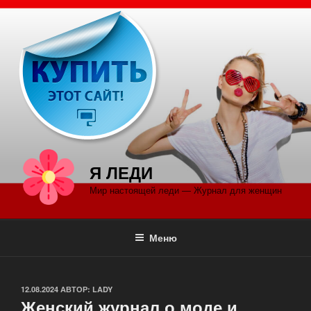
Перейти
к
содержимому
Я ЛЕДИ
Мир настоящей леди — Журнал для женщин
Меню
ОПУБЛИКОВАНО
12.08.2024
АВТОР:
LADY
Женский журнал о моде и