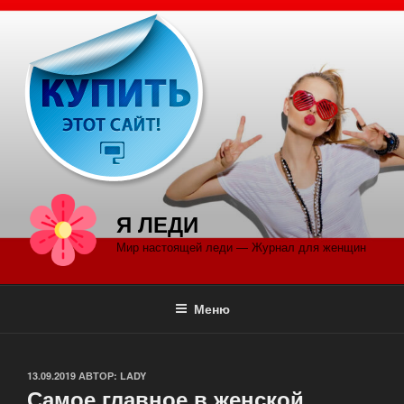
Перейти
к
содержимому
Я ЛЕДИ
Мир настоящей леди — Журнал для женщин
Меню
ОПУБЛИКОВАНО
13.09.2019
АВТОР:
LADY
Самое главное в женской