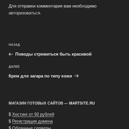
Для отправки комментария вам необходимо
авторизоваться
.
Навигация
Предыдущая
НАЗАД
по
запись:
записям
Поводы стремиться быть красивой
Следующая
ДАЛЕЕ
запись
Крем для загара по типу кожи
МАГАЗИН ГОТОВЫХ САЙТОВ — MARTSITE.RU
$
Хостинг от 92 рублей
$
Регистрация домена
$
Облачные серверы