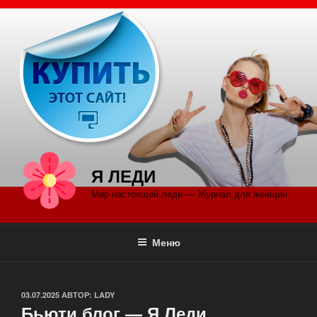
Перейти
к
содержимому
Я ЛЕДИ
Мир настоящей леди — Журнал для женщин
Меню
ОПУБЛИКОВАНО
03.07.2025
АВТОР:
LADY
Бьюти блог — Я Леди