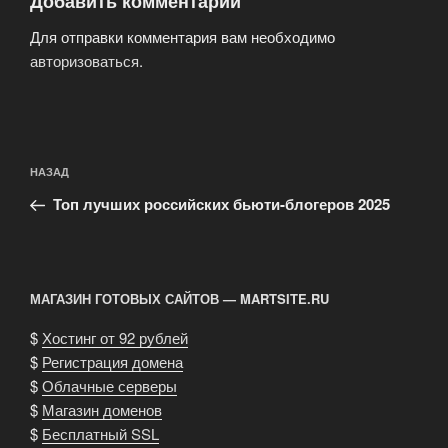
Добавить комментарий
Для отправки комментария вам необходимо
авторизоваться
.
Навигация
Предыдущая
НАЗАД
по
запись:
записям
Топ лучших российских бьюти-блогеров 2025
МАГАЗИН ГОТОВЫХ САЙТОВ — MARTSITE.RU
$
Хостинг от 92 рублей
$
Регистрация домена
$
Облачные серверы
$
Магазин доменов
$
Бесплатный SSL