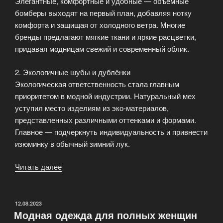
Элегантные, комфортные и удобные — объёмные
бомберы выходят на первый план, добавляя нотку
комфорта и защищая от холодного ветра. Многие
бренды предлагают мягкие ткани и яркие расцветки,
придавая модницам свежий и современный облик.
2. Экологичные шубы и дублёнки
Экологическая ответственность стала главным
приоритетом в модной индустрии. Натуральный мех
уступил место изделиям из эко-материалов,
представленных различными оттенками и формами.
Главное — подчеркнуть индивидуальность и привнести
изюминку в обычный зимний лук.
Читать далее
«Верхняя
одежда
осень
зима»
ОПУБЛИКОВАНО
12.08.2023
Модная одежда для полных женщин