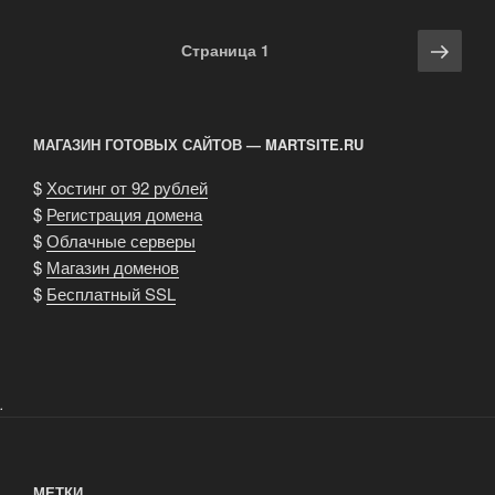
моды
этого
Навигация
Сле
Страница
1
лета»
по
стра
записям
МАГАЗИН ГОТОВЫХ САЙТОВ — MARTSITE.RU
$
Хостинг от 92 рублей
$
Регистрация домена
$
Облачные серверы
$
Магазин доменов
$
Бесплатный SSL
.
МЕТКИ