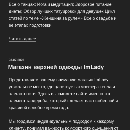
Все о танцах; Йога и медитация; Здоровое питание,
диеты; Обзор лучших татуировок для девушек Цикл
статей по теме «Женщина за рулем» Все о свадьбе и
ее этапах подготовки
Читать далее
«Женский
журнал
о
моде
ОПУБЛИКОВАНО
03.07.2024
Магазин верхней одежды ImLady
и
красоте»
Представляем вашему вниманию магазин ImLady —
уникальное место, где царствует атмосфера тепла и
элегантности. Здесь вы сможете найти именно тот
элемент гардероба, который сделает вас особенной и
красивой в любое время года.
Мы гордимся индивидуальным подходом к каждому
клиенту, понимая важность комфортного ощущения от