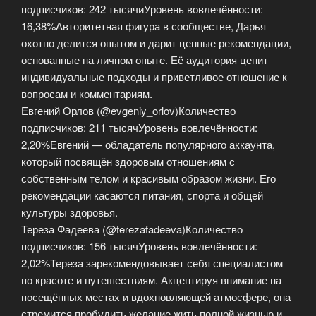
подписчиков: 242 тысячиУровень вовлечённости:
16,38%Авторитетная фигура в сообществе, Дарья
охотно делится опытом и дарит ценные рекомендации,
основанные на личном опыте. Её аудитория ценит
индивидуальные подходы и приветливое отношение к
вопросам и комментариям.
Евгений Орлов (@evgeniy_orlov)Количество
подписчиков: 211 тысячУровень вовлечённости:
2,20%Евгений — обладатель популярного аккаунта,
который посвящён здоровым отношениям с
собственным телом и красивым образом жизни. Его
рекомендации касаются питания, спорта и общей
культуры здоровья.
Тереза Фадеева (@terezafadeeva)Количество
подписчиков: 156 тысячУровень вовлечённости:
2,02%Тереза зарекомендовывает себя специалистом
по красоте и путешествиям. Акцентируя внимание на
посещённых местах и вдохновляющей атмосфере, она
стремится пробудить желание жить полной жизнью и