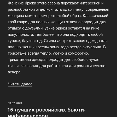
Женские брюки этого сезона поражают интересной и
разнообразной отделкой. Благодаря чему, современная
женщина может примерить любой образ. Классический
крой капри для полных женщин отлично подходит для
отдыха с друзьями, узкие брюки остаются на пике
популярности, тем более, что они подходят к любой
тунике, блузе и т.д. Стильная трикотажная одежда для
полных женщин осень/ зима года всегда актуальна. В
трикотаже всегда тепло, уютно и комфортно.
Трикотажная одежда подходит для любого случая
жизни, как наряд для работы или для романтического
вечера.
Читать далее
«Модная
одежда
для
полных
ОПУБЛИКОВАНО
03.07.2023
15 лучших российских бьюти-
женщин»
инфлюенсеров