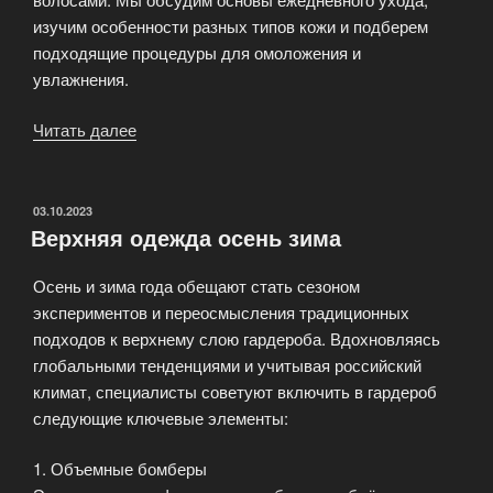
изучим особенности разных типов кожи и подберем
подходящие процедуры для омоложения и
увлажнения.
Читать далее
«Бьюти
блог
о
красоте
ОПУБЛИКОВАНО
03.10.2023
Верхняя одежда осень зима
и
косметике»
Осень и зима года обещают стать сезоном
экспериментов и переосмысления традиционных
подходов к верхнему слою гардероба. Вдохновляясь
глобальными тенденциями и учитывая российский
климат, специалисты советуют включить в гардероб
следующие ключевые элементы:
1. Объемные бомберы