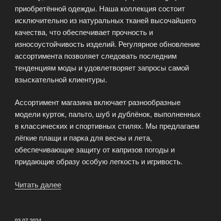
приобретённой одежды. Наша коллекция состоит
исключительно из натуральных тканей высочайшего
качества, что обеспечивает прочность и
износоустойчивость изделий. Регулярное обновление
ассортимента позволяет следовать последним
тенденциям моды и удовлетворяет запросы самой
взыскательной клиентуры.
Ассортимент магазина включает разнообразные
модели курток, пальто, шуб и дублёнок, выполненных
в классических и спортивных стилях. Мы предлагаем
лёгкие плащи и парка для весны и лета,
обеспечивающие защиту от капризов погоды и
придающие образу особую легкость и игривость.
Читать далее
«Магазин
верхней
одежды
ImLady»
ОПУБЛИКОВАНО
03.07.2024