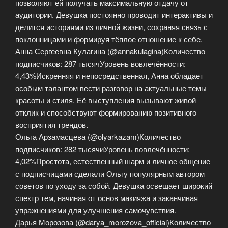
позволяют ей получать максимальную отдачу от
аудитории. Девушка постоянно проводит интерактивы и
делится историями из личной жизни, сохраняя связь с
поклонницами и формируя тёплое отношение к себе.
Анна Сергеевна Кулагина (@annakulagina)Количество
подписчиков: 287 тысячУровень вовлечённости:
4,43%Искренняя и непосредственная, Анна обладает
особым талантом вести разговор на актуальные темы
красоты и стиля. Её выступления вызывают живой
отклик и способствуют формированию позитивного
восприятия трендов.
Ольга Арзамасцева (@olyarkazam)Количество
подписчиков: 282 тысячиУровень вовлечённости:
4,02%Простота, естественный шарм и личное общение
с подписчицами сделали Ольгу популярным автором
советов по уходу за собой. Девушка освещает широкий
спектр тем, начиная от основ макияжа и заканчивая
упражнениями для улучшения самочувствия.
Дарья Морозова (@darya_morozova_official)Количество