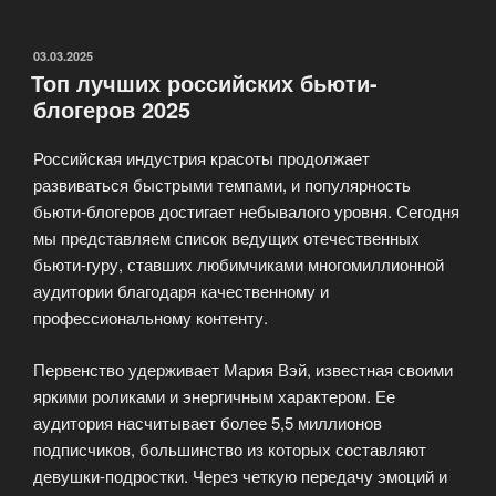
блог
—
Я
ОПУБЛИКОВАНО
03.03.2025
Топ лучших российских бьюти-
Леди»
блогеров 2025
Российская индустрия красоты продолжает
развиваться быстрыми темпами, и популярность
бьюти-блогеров достигает небывалого уровня. Сегодня
мы представляем список ведущих отечественных
бьюти-гуру, ставших любимчиками многомиллионной
аудитории благодаря качественному и
профессиональному контенту.
Первенство удерживает Мария Вэй, известная своими
яркими роликами и энергичным характером. Ее
аудитория насчитывает более 5,5 миллионов
подписчиков, большинство из которых составляют
девушки-подростки. Через четкую передачу эмоций и