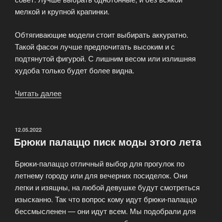
мелкой и крупной крапинки.
Обтягивающие модели стоит выбирать аккуратно.
Такой фасон лучше предпочитать высоким и с
подтянутой фигурой. С лишним весом или излишняя
худоба только будет более видна.
Читать далее
«С
чем
носить
шорты:
ОПУБЛИКОВАНО
12.05.2022
Брюки палаццо писк моды этого лета
советы
от
Брюки-палаццо отличный выбор для прогулок по
стилистов»
летнему городу или для вечерних посиделок. Они
легки и изящны, на любой девушке будут смотреться
изысканно. Так что вопрос кому идут брюки-палаццо
бессмысленен — они идут всем. Мы подобрали для