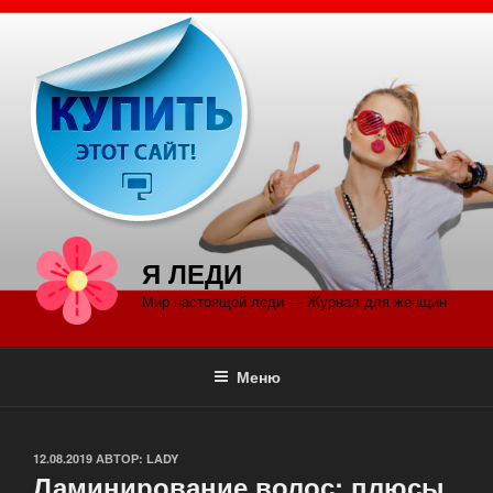
Перейти
к
содержимому
Я ЛЕДИ
Мир настоящей леди — Журнал для женщин
Меню
ОПУБЛИКОВАНО
12.08.2019
АВТОР:
LADY
Ламинирование волос: плюсы