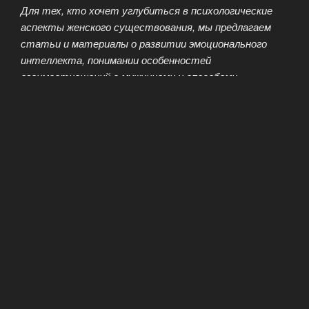
Для тех, кто хочет углубиться в психологические
аспекты женского существования, мы предлагаем
статьи и материалы о развитии эмоционального
интеллекта, понимании особенностей
взаимоотношений с мужчинами и способами
построения здоровых и счастливых отношений.
Кроме того, наши страницы будут полезны
настоящим хозяйкам, которым важны знания о
ведении домашнего хозяйства, приготовлении пищи и
создании уютной атмосферы в доме. Подарив тепло
своему дому, вы создадите пространство любви и
комфорта для всей семьи.
Итак, приходите на портал «Я Леди», окунитесь в
мир гармонии, красоты и вдохновения! Вместе мы
сможем открыть новые горизонты и сделать вашу
жизнь ярче, богаче и интереснее.